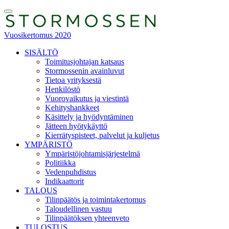
Skip
Toggle
to
Menu
content
Vuosikertomus 2020
SISÄLTÖ
Toimitusjohtajan katsaus
Stormossenin avainluvut
Tietoa yrityksestä
Henkilöstö
Vuorovaikutus ja viestintä
Kehityshankkeet
Käsittely ja hyödyntäminen
Jätteen hyötykäyttö
Kierrätyspisteet, palvelut ja kuljetus
YMPÄRISTÖ
Ympäristöjohtamisjärjestelmä
Politiikka
Vedenpuhdistus
Indikaattorit
TALOUS
Tilinpäätös ja toimintakertomus
Taloudellinen vastuu
Tilinpäätöksen yhteenveto
TULOSTUS