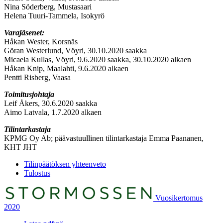
Nina Söderberg, Mustasaari
Helena Tuuri-Tammela, Isokyrö
Varajäsenet:
Håkan Wester, Korsnäs
Göran Westerlund, Vöyri, 30.10.2020 saakka
Micaela Kullas, Vöyri, 9.6.2020 saakka, 30.10.2020 alkaen
Håkan Knip, Maalahti, 9.6.2020 alkaen
Pentti Risberg, Vaasa
Toimitusjohtaja
Leif Åkers, 30.6.2020 saakka
Aimo Latvala, 1.7.2020 alkaen
Tilintarkastaja
KPMG Oy Ab; päävastuullinen tilintarkastaja Emma Paananen,
KHT JHT
Previous
Tilinpäätöksen yhteenveto
page:
Next
Tulostus
page:
Previous
Next
Vuosikertomus
page:
page:
2020