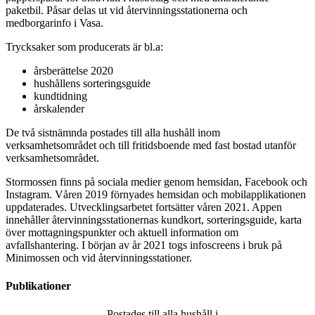
paketbil. Påsar delas ut vid återvinningsstationerna och
medborgarinfo i Vasa.
Trycksaker som producerats är bl.a:
årsberättelse 2020
hushållens sorteringsguide
kundtidning
årskalender
De två sistnämnda postades till alla hushåll inom
verksamhetsområdet och till fritidsboende med fast bostad utanför
verksamhetsområdet.
Stormossen finns på sociala medier genom hemsidan, Facebook och
Instagram. Våren 2019 förnyades hemsidan och mobilapplikationen
uppdaterades. Utvecklingsarbetet fortsätter våren 2021. Appen
innehåller återvinningsstationernas kundkort, sorteringsguide, karta
över mottagningspunkter och aktuell information om
avfallshantering. I början av år 2021 togs infoscreens i bruk på
Minimossen och vid återvinningsstationer.
Publikationer
Postades till alla hushåll i